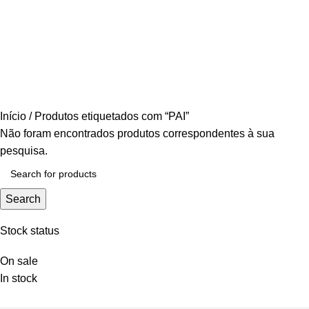
WINE
10 PRODUCTS
GIN
3 PRODUCTS
KIDS
1 PRODUCT
ON ICE
3 PRODUCTS
BITE SIZE
12 PRODUCTS
EMOTION
20 PRODUCTS
EM DESTAQUE
16 PRODUCTS
DIA DO PAI
3 PRODUCTS
PROMOÇÕES
1 PRODUCT
Início
Produtos etiquetados com “PAI”
Não foram encontrados produtos correspondentes à sua
pesquisa.
Search
Stock status
On sale
In stock