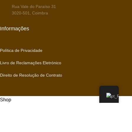
Rua Vale do Paraíso 31
3020-501, Coimbra
Informações
Política de Privacidade
Livro de Reclamações Eletrónico
Direito de Resolução de Contrato
Shop
Filters
0
Wishlist
0
items
Cart
My account