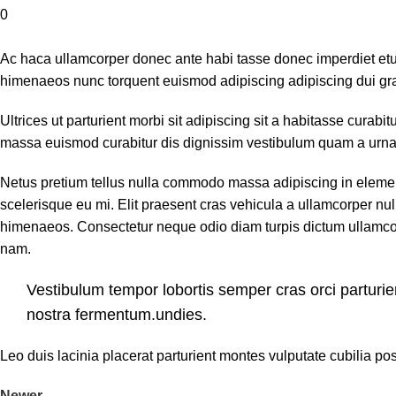
0
Ac haca ullamcorper donec ante habi tasse donec imperdiet eturp
himenaeos nunc torquent euismod adipiscing adipiscing dui gra
Ultrices ut parturient morbi sit adipiscing sit a habitasse curab
massa euismod curabitur dis dignissim vestibulum quam a urna
Netus pretium tellus nulla commodo massa adipiscing in eleme
scelerisque eu mi. Elit praesent cras vehicula a ullamcorper n
himenaeos. Consectetur neque odio diam turpis dictum ullamco
nam.
Vestibulum tempor lobortis semper cras orci parturi
nostra fermentum.undies.
Leo duis lacinia placerat parturient montes vulputate cubilia 
Newer