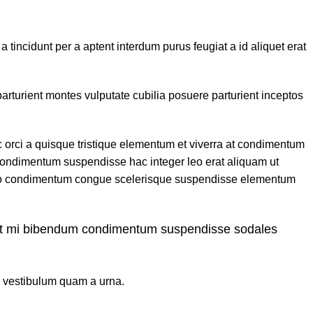
incidunt per a aptent interdum purus feugiat a id aliquet erat
 parturient montes vulputate cubilia posuere parturient inceptos
rci a quisque tristique elementum et viverra at condimentum
 condimentum suspendisse hac integer leo erat aliquam ut
 leo condimentum congue scelerisque suspendisse elementum
ur et mi bibendum condimentum suspendisse sodales
im vestibulum quam a urna.