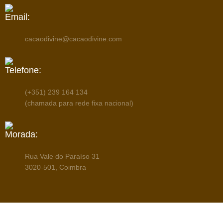
Email:
cacaodivine@cacaodivine.com
Telefone:
(+351) 239 164 134
(chamada para rede fixa nacional)
Morada:
Rua Vale do Paraíso 31
3020-501, Coimbra