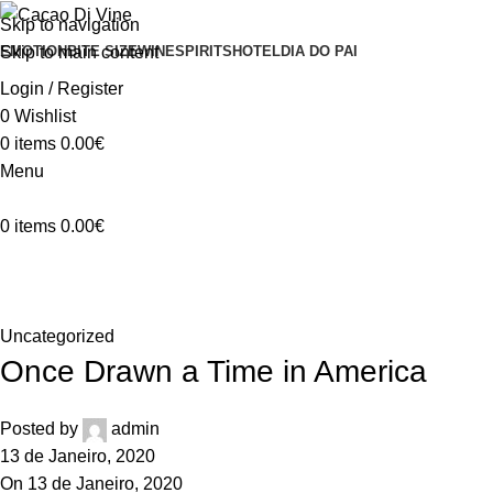
Skip to navigation
Skip to main content
EMOTION
BITE SIZE
WINE
SPIRITS
HOTEL
DIA DO PAI
Login / Register
0
Wishlist
0
items
0.00
€
Menu
0
items
0.00
€
Blog
Home
Uncategorized
Uncategorized
Once Drawn a Time in America
Posted by
admin
13 de Janeiro, 2020
On 13 de Janeiro, 2020