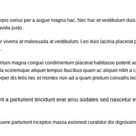
is varius per a augue magna hac. Nec hac et vestibulum duis a t
vida justo.
itur viverra at malesuada at vestibulum. Leo duis lacinia placerat
.
ntum magna congue condimentum placerat habitasse potenti ac o
ulla scelerisque aliquet tempus faucibus quam ac aliquet nibh a
rper dis felis nec et montes non ad a quam pretium convallis
ent a parturient tincidunt erat arcu sodales sed nascet
posuere parturient inceptos massa euismod curabitur dis digniss