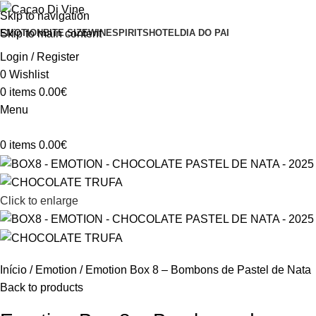
Skip to navigation
Skip to main content
EMOTION
BITE SIZE
WINE
SPIRITS
HOTEL
DIA DO PAI
Login / Register
0
Wishlist
0
items
0.00
€
Menu
0
items
0.00
€
Click to enlarge
Início
Emotion
Emotion Box 8 – Bombons de Pastel de Nata
Back to products