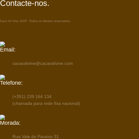
Contacte-nos.
Caco Di Vine 2025. Todos os direitos reservados.
Email:
cacaodivine@cacaodivine.com
Telefone:
(+351) 239 164 134
(chamada para rede fixa nacional)
Morada:
Rua Vale do Paraíso 31