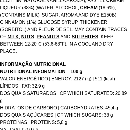
LECITHIN, NATURAL VANILLA AROMA), PASTEL
CREAM
LIQUEUR (38%) (WATER, ALCOHOL,
CREAM
(18.6%),
(CONTAINS
MILK
), SUGAR, AROMA AND DYE E150B),
CINNAMON (1%) GLUCOSE SYRUP, THICKENER
(SORBITOL) AND FLEUR DE SEL. MAY CONTAIN TRACES
OF
MILK
,
NUTS
,
PEANUTS
AND
SULPHITES
. KEEP
BETWEEN 12-20°C (53.6-68°F), IN A COOL AND DRY
PLACE.
INFORMAÇÃO NUTRICIONAL
NUTRITIONAL INFORMATION – 100 g
VALOR ENERGÉTICO | ENERGY: 2127 (kj) | 511 (kcal)
LÍPIDOS | FAT: 32,9 g
DOS QUAIS SATURADOS | OF WHICH SATURATED: 20,89
g
HIDRATOS DE CARBONO | CARBOHYDRATES: 45,4 g
DOS QUAIS AÇÚCARES | OF WHICH SUGARS: 38 g
PROTEÍNAS | PROTEINS: 5,8 g
SAL | SALT: 0,07 g