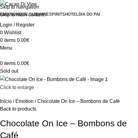
Skip to navigation
Skip to main content
EMOTION
BITE SIZE
WINE
SPIRITS
HOTEL
DIA DO PAI
Login / Register
0
Wishlist
0
items
0.00
€
Menu
0
items
0.00
€
Sold out
Click to enlarge
Início
Emotion
Chocolate On Ice – Bombons de Café
Back to products
Chocolate On Ice – Bombons de
Café