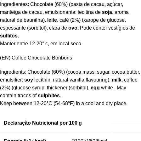
Ingredientes: Chocolate (60%) (pasta de cacau, açúcar,
manteiga de cacau, emulsionante: lecitina de
soja
, aroma
natural de baunilha),
leite
, café (2%) (xarope de glucose,
espessante (sorbitol), clara de
ovo.
Pode conter vestígios de
sulfitos
.
Manter entre 12-20° c, em local seco.
(EN) Coffee Chocolate Bonbons
Ingredients: Chocolate (60%) (cocoa mass, sugar, cocoa butter,
emulsifier:
soy
lecithin, natural vanilla flavouring),
milk
, coffee
(2%) (glucose syrup, thickener (sorbitol),
egg
white . May
contain traces of
sulphites
.
Keep between 12-20°C (54-68ºF) in a cool and dry place.
Declaração Nutricional por 100 g