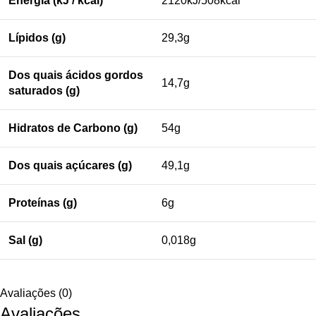
Energia (kJ / kcal)
2120kJ/508kcal
Lípidos (g)
29,3g
Dos quais ácidos gordos
14,7g
saturados (g)
Hidratos de Carbono (g)
54g
Dos quais açúcares (g)
49,1g
Proteínas (g)
6g
Sal (g)
0,018g
Avaliações (0)
Avaliações