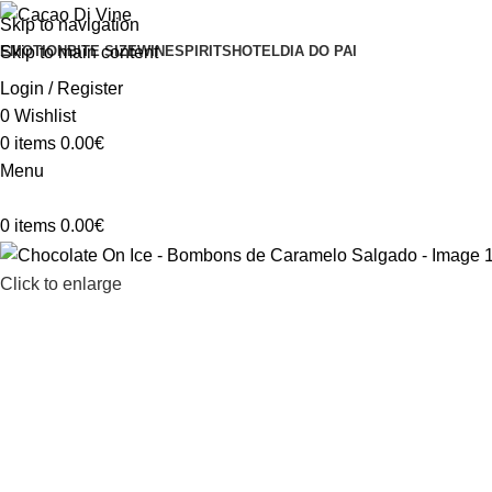
Skip to navigation
Skip to main content
EMOTION
BITE SIZE
WINE
SPIRITS
HOTEL
DIA DO PAI
Login / Register
0
Wishlist
0
items
0.00
€
Menu
0
items
0.00
€
Click to enlarge