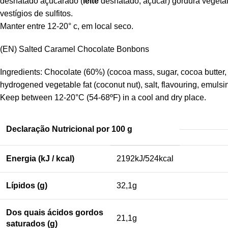
desnatado açucarado (
leite
desnatado, açúcar) gordura vegetal
vestígios de sulfitos.
Manter entre 12-20° c, em local seco.
(EN) Salted Caramel Chocolate Bonbons
Ingredients: Chocolate (60%) (cocoa mass, sugar, cocoa butter, 
hydrogened vegetable fat (coconut nut), salt, flavouring, emulsin
Keep between 12-20°C (54-68ºF) in a cool and dry place.
Declaração Nutricional por 100 g
Energia (kJ / kcal)
2192kJ/524kcal
Lípidos (g)
32,1g
Dos quais ácidos gordos
21,1g
saturados (g)