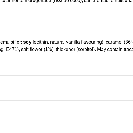
 totalmente hidrogenada (
noz
de coco), sal, aromas, emulsionan
emulsifier:
soy
lecithin, natural vanilla flavouring), caramel 
g: E471), salt flower (1%), thickener (sorbitol). May contain trac