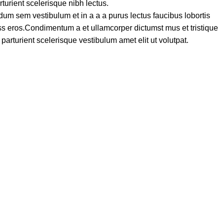
turient scelerisque nibh lectus.
um sem vestibulum et in a a a purus lectus faucibus lobortis
lass eros.Condimentum a et ullamcorper dictumst mus et tristique
rturient scelerisque vestibulum amet elit ut volutpat.