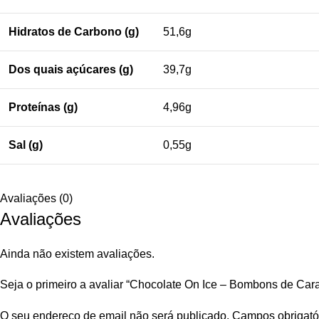
Hidratos de Carbono (g)
51,6g
Dos quais açúcares (g)
39,7g
Proteínas (g)
4,96g
Sal (g)
0,55g
Avaliações (0)
Avaliações
Ainda não existem avaliações.
Seja o primeiro a avaliar “Chocolate On Ice – Bombons de Ca
O seu endereço de email não será publicado.
Campos obrigató