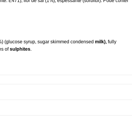
te: E471), flor de sal (1%), espessante (sorbitol). Pode conter
(36%) (glucose syrup, sugar skimmed condensed
milk),
fully
es of
sulphites
.