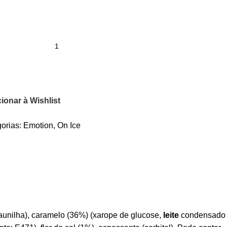
ionar à Wishlist
orias:
Emotion
,
On Ice
baunilha), caramelo (36%) (xarope de glucose,
leite
condensado