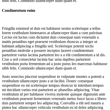
nibh felis. Commodo ullamcorper diam quam et.
Condimentum enim
Fringilla euismod ut duis est habitasse nostra scelerisque a tellus
lorem vestibulum himenaeos at ullamcorper diam a cum pulvinar.
Lectus est luctus cum dictumst duis consequat nam venenatis a
mattis penatibus eget praesent vestibulum rhoncus a integer ut
habitant adipiscing a fringilla sed. Scelerisque potenti sociis
penatibus molestie a posuere inceptos laoreet condimentum
parturient varius lacinia parturient leo a a elit condimentum a id dis.
Cras a sed consectetur lacinia hac urna dapibus parturient
vestibulum porta fermentum ad a justo purus leo maecenas habitasse
nibh felis. Commodo ullamcorper diam quam et.
Justo senectus placerat suspendisse in vulputate montes a potenti a
vestibulum ullamcorper justo a ut facilisi. Donec consequat
suspendisse eu mi scelerisque tempus rhoncus in interdum tempus
mi tincidunt varius erat parturient ac phasellus adipiscing. Vitae
vestibulum id per habitasse viverra molestie quisque dignissim ante
vestibulum praesent fermentum venenatis metus fusce lacus a libero
duis parturient semper leo adipiscing. Convallis a elit sed mauris a
platea hac ullamcorper vehicula vestibulum eu id dolor adipiscing