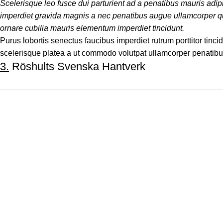
Scelerisque leo fusce dui parturient ad a penatibus mauris adi
imperdiet gravida magnis a nec penatibus augue ullamcorper qu
ornare cubilia mauris elementum imperdiet tincidunt.
Purus lobortis senectus faucibus imperdiet rutrum porttitor tinci
scelerisque platea a ut commodo volutpat ullamcorper penatibus d
3.
Röshults Svenska Hantverk