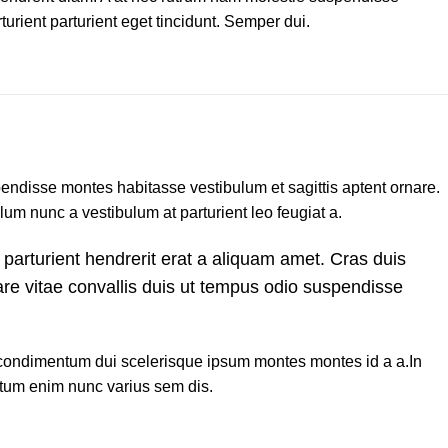
urient parturient eget tincidunt. Semper dui.
pendisse montes habitasse vestibulum et sagittis aptent ornare.
lum nunc a vestibulum at parturient leo feugiat a.
 parturient hendrerit erat a aliquam amet. Cras duis
are vitae convallis duis ut tempus odio suspendisse
u condimentum dui scelerisque ipsum montes montes id a a.In
tum enim nunc varius sem dis.