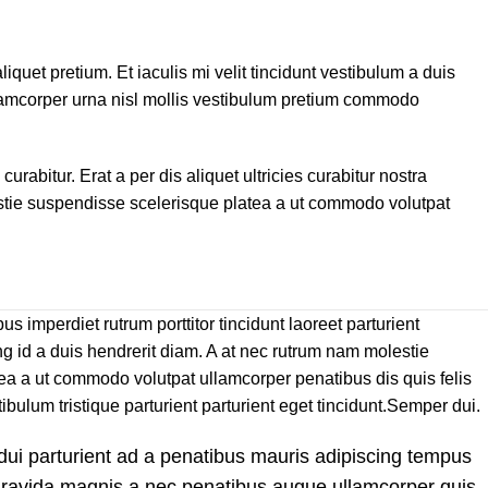
iquet pretium. Et iaculis mi velit tincidunt vestibulum a duis
lamcorper urna nisl mollis vestibulum pretium commodo
bitur. Erat a per dis aliquet ultricies curabitur nostra
estie suspendisse scelerisque platea a ut commodo volutpat
us imperdiet rutrum porttitor tincidunt laoreet parturient
ng id a duis hendrerit diam. A at nec rutrum nam molestie
ea a ut commodo volutpat ullamcorper penatibus dis quis felis
bulum tristique parturient parturient eget tincidunt.Semper dui.
dui parturient ad a penatibus mauris adipiscing tempus
gravida magnis a nec penatibus augue ullamcorper quis