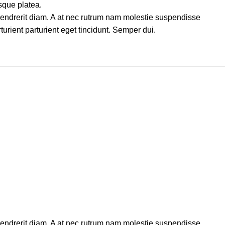
sque platea.
s hendrerit diam. A at nec rutrum nam molestie suspendisse
urient parturient eget tincidunt. Semper dui.
s hendrerit diam. A at nec rutrum nam molestie suspendisse