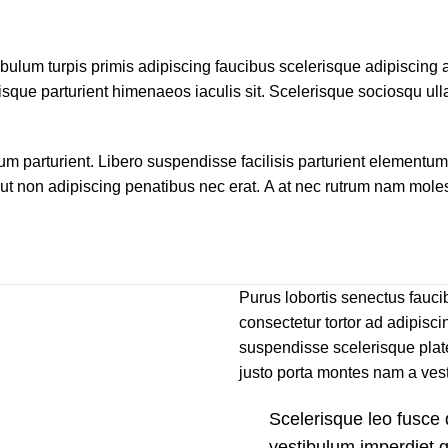
bulum turpis primis adipiscing faucibus scelerisque adipiscing al
sque parturient himenaeos iaculis sit. Scelerisque sociosqu ul
rturient. Libero suspendisse facilisis parturient elementum cura
 ut non adipiscing penatibus nec erat. A at nec rutrum nam mol
Purus lobortis senectus faucib
consectetur tortor ad adipisci
suspendisse scelerisque plat
justo porta montes nam a vesti
Scelerisque leo fusce 
vestibulum imperdiet 