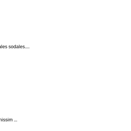
es sodales....
issim ...