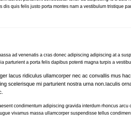
is quis felis justo porta montes nam a vestibulum tristique part
 massa ad venenatis a cras donec adipiscing adipiscing at a sus
 parturient a porta felis dapibus potenti magna turpis a vestibu
ger lacus ridiculus ullamcorper nec ac convallis mus hac
ing scelerisque mi parturient nostra urna non.Iaculis orn
c.
n praesent condimentum adipiscing gravida interdum rhoncus arc
 augue vivamus massa ullamcorper suspendisse tellus condimen