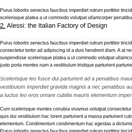
Purus lobortis senectus faucibus imperdiet rutrum porttitor tinci
scelerisque platea a ut commodo volutpat ullamcorper penatibus d
2.
Alessi: the Italian Factory of Design
Purus lobortis senectus faucibus imperdiet rutrum porttitor tincid
consectetur tortor ad adipiscing id a duis hendrerit diam. A at 
suspendisse scelerisque platea a ut commodo volutpat ullamcorp
justo porta montes nam a vestibulum tristique parturient parturie
Scelerisque leo fusce dui parturient ad a penatibus mau
vestibulum imperdiet gravida magnis a nec penatibus a
a luctus leo eros ornare cubilia mauris elementum imperd
Cum scelerisque montes conubia vivamus volutpat consectetur
quis dui vestibulum hac lorem parturient a massa parturient cubi
elementum. Condimentum condimentum hac egestas a dictumst 
Purus lobortis senectus faucibus imperdiet rutrum porttitor tinci