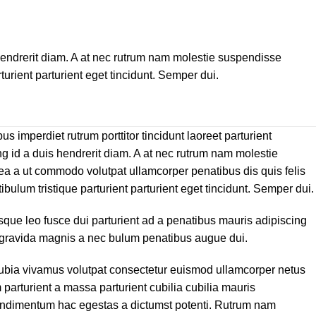
s hendrerit diam. A at nec rutrum nam molestie suspendisse
urient parturient eget tincidunt. Semper dui.
us imperdiet rutrum porttitor tincidunt laoreet parturient
ng id a duis hendrerit diam. A at nec rutrum nam molestie
ea a ut commodo volutpat ullamcorper penatibus dis quis felis
bulum tristique parturient parturient eget tincidunt. Semper dui.
sque leo fusce dui parturient ad a penatibus mauris adipiscing
 gravida magnis a nec bulum penatibus augue dui.
bia vivamus volutpat consectetur euismod ullamcorper netus
parturient a massa parturient cubilia cubilia mauris
dimentum hac egestas a dictumst potenti. Rutrum nam