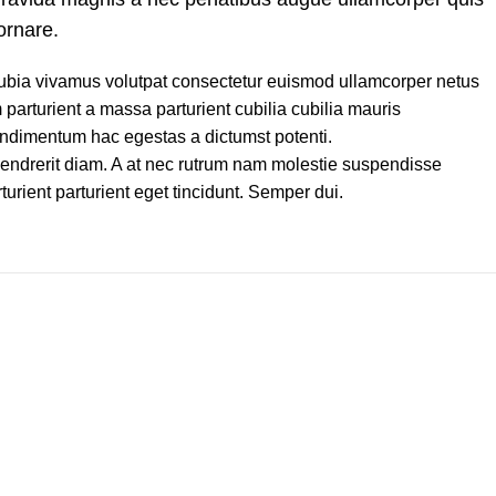
ornare.
bia vivamus volutpat consectetur euismod ullamcorper netus
parturient a massa parturient cubilia cubilia mauris
imentum hac egestas a dictumst potenti.
s hendrerit diam. A at nec rutrum nam molestie suspendisse
urient parturient eget tincidunt. Semper dui.