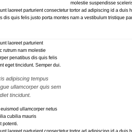
molestie suspendisse sceleri
dunt laoreet parturient consectetur tortor ad adipiscing id a dui
is quis felis justo porta montes nam a vestibulum tristique part
unt laoreet parturient
nec rutrum nam molestie
er penatibus dis quis felis
nt eget tincidunt. Semper dui.
ris adipiscing tempus
ugue ullamcorper quis sem
iet tincidunt.
 euismod ullamcorper netus
lia cubilia mauris
potenti.
dunt laoreet parturient consectetur tortor ad adipiscing id a dui