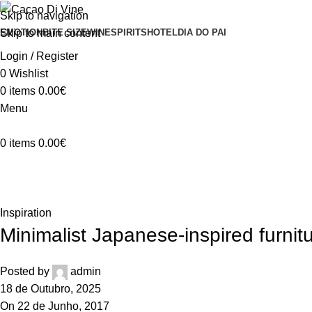
Skip to navigation
Skip to main content
EMOTION
BITE SIZE
WINE
SPIRITS
HOTEL
DIA DO PAI
Login / Register
0
Wishlist
0
items
0.00
€
Menu
0
items
0.00
€
Blog
Home
Inspiration
Inspiration
Minimalist Japanese-inspired furnit
Posted by
admin
18 de Outubro, 2025
On 22 de Junho, 2017