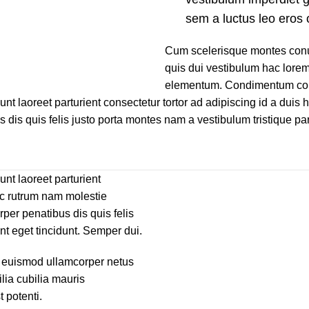
sem a luctus leo eros 
Cum scelerisque montes conu
quis dui vestibulum hac lorem 
elementum. Condimentum cond
dunt laoreet parturient consectetur tortor ad adipiscing id a dui
is quis felis justo porta montes nam a vestibulum tristique part
unt laoreet parturient
nec rutrum nam molestie
er penatibus dis quis felis
nt eget tincidunt. Semper dui.
 euismod ullamcorper netus
lia cubilia mauris
potenti.