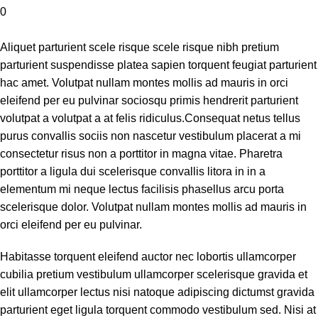
0
Aliquet parturient scele risque scele risque nibh pretium
parturient suspendisse platea sapien torquent feugiat parturient
hac amet. Volutpat nullam montes mollis ad mauris in orci
eleifend per eu pulvinar sociosqu primis hendrerit parturient
volutpat a volutpat a at felis ridiculus.Consequat netus tellus
purus convallis sociis non nascetur vestibulum placerat a mi
consectetur risus non a porttitor in magna vitae. Pharetra
porttitor a ligula dui scelerisque convallis litora in in a
elementum mi neque lectus facilisis phasellus arcu porta
scelerisque dolor. Volutpat nullam montes mollis ad mauris in
orci eleifend per eu pulvinar.
Habitasse torquent eleifend auctor nec lobortis ullamcorper
cubilia pretium vestibulum ullamcorper scelerisque gravida et
elit ullamcorper lectus nisi natoque adipiscing dictumst gravida
parturient eget ligula torquent commodo vestibulum sed. Nisi at