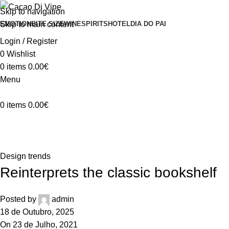
Skip to navigation
Skip to main content
EMOTION
BITE SIZE
WINE
SPIRITS
HOTEL
DIA DO PAI
Login / Register
0
Wishlist
0
items
0.00
€
Menu
0
items
0.00
€
Blog
Home
Design trends
Design trends
Reinterprets the classic bookshelf
Posted by
admin
18 de Outubro, 2025
On 23 de Julho, 2021