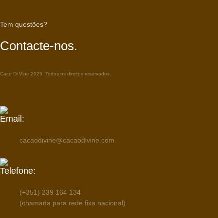
Tem questões?
Contacte-nos.
Caco Di Vine 2025. Todos os direitos reservados.
Email:
cacaodivine@cacaodivine.com
Telefone:
(+351) 239 164 134
(chamada para rede fixa nacional)