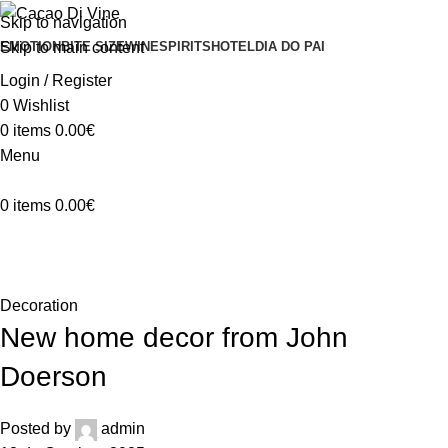
Skip to navigation
Skip to main content
EMOTION
BITE SIZE
WINE
SPIRITS
HOTEL
DIA DO PAI
Login / Register
0
Wishlist
0
items
0.00
€
Menu
0
items
0.00
€
Blog
Home
Decoration
Decoration
New home decor from John
Doerson
Posted by
admin